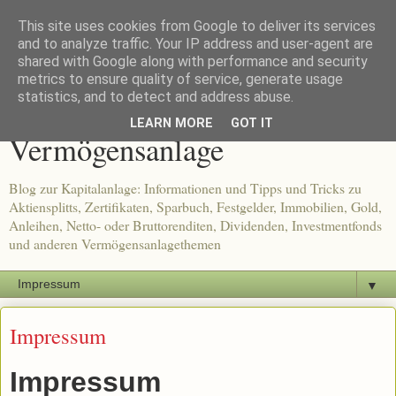
This site uses cookies from Google to deliver its services
and to analyze traffic. Your IP address and user-agent are
shared with Google along with performance and security
metrics to ensure quality of service, generate usage
Tipps und Tricks zur
statistics, and to detect and address abuse.
LEARN MORE
GOT IT
Vermögensanlage
Blog zur Kapitalanlage: Informationen und Tipps und Tricks zu
Aktiensplitts, Zertifikaten, Sparbuch, Festgelder, Immobilien, Gold,
Anleihen, Netto- oder Bruttorenditen, Dividenden, Investmentfonds
und anderen Vermögensanlagethemen
▼
Impressum
Impressum