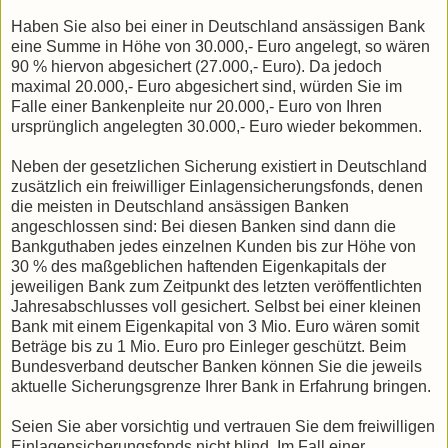
Haben Sie also bei einer in Deutschland ansässigen Bank
eine Summe in Höhe von 30.000,- Euro angelegt, so wären
90 % hiervon abgesichert (27.000,- Euro). Da jedoch
maximal 20.000,- Euro abgesichert sind, würden Sie im
Falle einer Ban­ken­pleite nur 20.000,- Euro von Ihren
ursprünglich angeleg­ten 30.000,- Euro wieder bekommen.
Neben der gesetzlichen Sicherung existiert in Deutschland
zusätzlich ein freiwilliger Einlagensicherungs­fonds, denen
die meisten in Deutschland ansässigen Banken
angeschlossen sind: Bei diesen Banken sind dann die
Bank­gut­haben jedes einzelnen Kunden bis zur Höhe von
30 % des maß­geblichen haftenden Eigenkapitals der
jeweiligen Bank zum Zeitpunkt des letzten veröffentlichten
Jahresabschlusses voll gesichert. Selbst bei einer kleinen
Bank mit einem Eigen­kapital von 3 Mio. Euro wären somit
Beträge bis zu 1 Mio. Euro pro Einleger geschützt. Beim
Bundesver­band deutscher Ban­ken können Sie die jeweils
aktuelle Sicherungsgrenze Ihrer Bank in Erfahrung bringen.
Seien Sie aber vorsichtig und vertrauen Sie dem freiwilligen
Einlagensicherungsfonds nicht blind. Im Fall einer