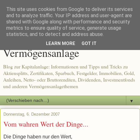
This site uses cookies from Google to deliver its services
and to analyze traffic. Your IP address and user-agent are
shared with Google along with performance and security
metrics to ensure quality of service, generate usage
Tipps und Tricks zur
statistics, and to detect and address abuse.
LEARN MORE
GOT IT
Vermögensanlage
Blog zur Kapitalanlage: Informationen und Tipps und Tricks zu
Aktiensplitts, Zertifikaten, Sparbuch, Festgelder, Immobilien, Gold,
Anleihen, Netto- oder Bruttorenditen, Dividenden, Investmentfonds
und anderen Vermögensanlagethemen
▼
Donnerstag, 6. Dezember 2007
Vom wahren Wert der Dinge...
Die Dinge haben nur den Wert,