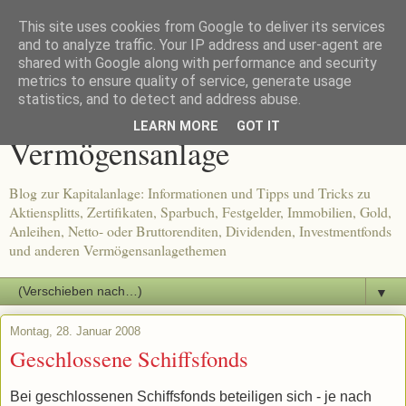
This site uses cookies from Google to deliver its services
and to analyze traffic. Your IP address and user-agent are
shared with Google along with performance and security
metrics to ensure quality of service, generate usage
Tipps und Tricks zur
statistics, and to detect and address abuse.
LEARN MORE
GOT IT
Vermögensanlage
Blog zur Kapitalanlage: Informationen und Tipps und Tricks zu
Aktiensplitts, Zertifikaten, Sparbuch, Festgelder, Immobilien, Gold,
Anleihen, Netto- oder Bruttorenditen, Dividenden, Investmentfonds
und anderen Vermögensanlagethemen
▼
Montag, 28. Januar 2008
Geschlossene Schiffsfonds
Bei geschlossenen Schiffsfonds beteiligen sich - je nach